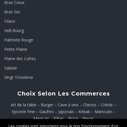
Bras Creux
Bras Sec
Cilaos
Hell-Bourg
Palmiste Rouge
Petite Plaine
Plaine des Cafres
Salazie
Vingt-Troisième
Choix Selon Les Commerces
Art de la table
–
Burger
–
Cave à vins
–
Chinois
–
Créole
–
Epicerie Fine
–
Gaufres
–
Japonais
–
Kebab
–
Marocain
–
Mexican
–
Pâtes
–
Pizza
–
Repas
Les cookies sont importants pour le bon fonctionnement d'un