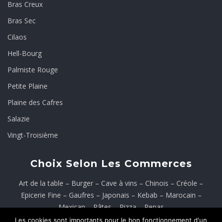
Bras Creux
Bras Sec
Cilaos
Hell-Bourg
Palmiste Rouge
Petite Plaine
Plaine des Cafres
Salazie
Vingt-Troisième
Choix Selon Les Commerces
Art de la table
–
Burger
–
Cave à vins
–
Chinois
–
Créole
–
Epicerie Fine
–
Gaufres
–
Japonais
–
Kebab
–
Marocain
–
Mexican
–
Pâtes
–
Pizza
–
Repas
Les cookies sont importants pour le bon fonctionnement d'un