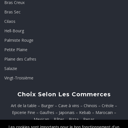
Bras Creux
Bras Sec
Cilaos
Hell-Bourg
Palmiste Rouge
Petite Plaine
Plaine des Cafres
Salazie
Vingt-Troisième
Choix Selon Les Commerces
Art de la table
–
Burger
–
Cave à vins
–
Chinois
–
Créole
–
Epicerie Fine
–
Gaufres
–
Japonais
–
Kebab
–
Marocain
–
Mexican
–
Pâtes
–
Pizza
–
Repas
Les cookies sont importants pour le bon fonctionnement d'un