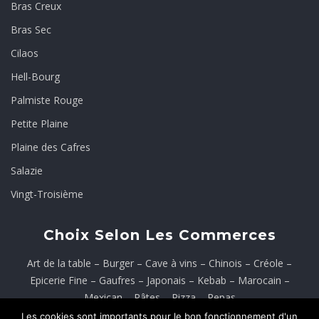
Bras Creux
Bras Sec
Cilaos
Hell-Bourg
Palmiste Rouge
Petite Plaine
Plaine des Cafres
Salazie
Vingt-Troisième
Choix Selon Les Commerces
Art de la table
–
Burger
–
Cave à vins
–
Chinois
–
Créole
–
Epicerie Fine
–
Gaufres
–
Japonais
–
Kebab
–
Marocain
–
Mexican
–
Pâtes
–
Pizza
–
Repas
Les cookies sont importants pour le bon fonctionnement d'un