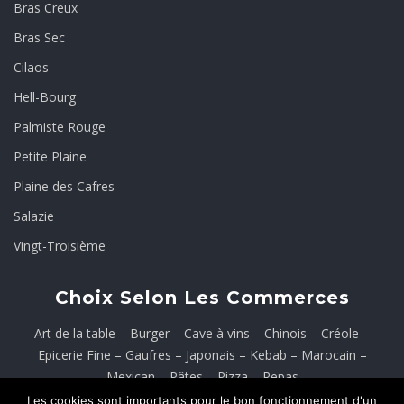
Bras Creux
Bras Sec
Cilaos
Hell-Bourg
Palmiste Rouge
Petite Plaine
Plaine des Cafres
Salazie
Vingt-Troisième
Choix Selon Les Commerces
Art de la table
–
Burger
–
Cave à vins
–
Chinois
–
Créole
–
Epicerie Fine
–
Gaufres
–
Japonais
–
Kebab
–
Marocain
–
Mexican
–
Pâtes
–
Pizza
–
Repas
Les cookies sont importants pour le bon fonctionnement d'un