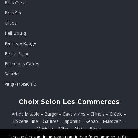
Bras Creux
Bras Sec
Cilaos
Hell-Bourg
Palmiste Rouge
Petite Plaine
Plaine des Cafres
Salazie
Vingt-Troisième
Choix Selon Les Commerces
Art de la table
–
Burger
–
Cave à vins
–
Chinois
–
Créole
–
Epicerie Fine
–
Gaufres
–
Japonais
–
Kebab
–
Marocain
–
Mexican
–
Pâtes
–
Pizza
–
Repas
Les cookies sont importants pour le bon fonctionnement d'un