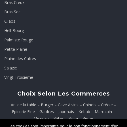
Bras Creux
Bras Sec
Cilaos
Hell-Bourg
Palmiste Rouge
Petite Plaine
Plaine des Cafres
Salazie
Vingt-Troisième
Choix Selon Les Commerces
Art de la table
–
Burger
–
Cave à vins
–
Chinois
–
Créole
–
Epicerie Fine
–
Gaufres
–
Japonais
–
Kebab
–
Marocain
–
Mexican
–
Pâtes
–
Pizza
–
Repas
Les cookies sont importants pour le bon fonctionnement d'un