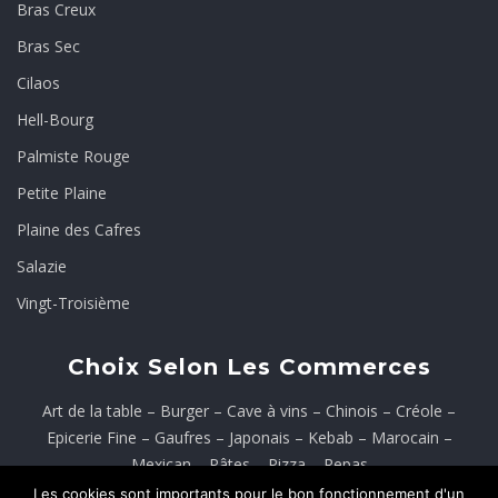
Bras Creux
Bras Sec
Cilaos
Hell-Bourg
Palmiste Rouge
Petite Plaine
Plaine des Cafres
Salazie
Vingt-Troisième
Choix Selon Les Commerces
Art de la table
–
Burger
–
Cave à vins
–
Chinois
–
Créole
–
Epicerie Fine
–
Gaufres
–
Japonais
–
Kebab
–
Marocain
–
Mexican
–
Pâtes
–
Pizza
–
Repas
Les cookies sont importants pour le bon fonctionnement d'un