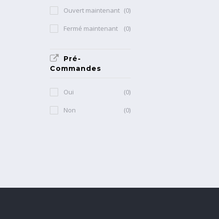
Ouvert maintenant
(0)
Fermé maintenant
(0)
Pré-
Commandes
Oui
(0)
Non
(0)