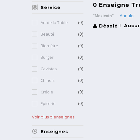
0 Enseigne Tr
Service
Annuler
"Mexicain"
(0)
Art de la Table
Aucune
Désolé !
(0)
Beauté
(0)
Bien-être
(0)
Burger
(0)
Cavistes
(0)
Chinois
(0)
Créole
(0)
Epicerie
Voir plus d'enseignes
Enseignes