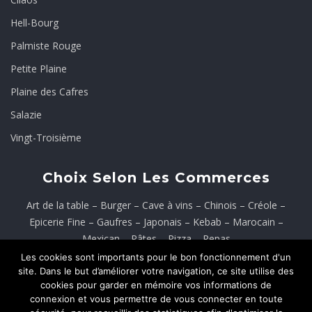
Hell-Bourg
Palmiste Rouge
Petite Plaine
Plaine des Cafres
Salazie
Vingt-Troisième
Choix Selon Les Commerces
Art de la table
–
Burger
–
Cave à vins
–
Chinois
–
Créole
–
Epicerie Fine
–
Gaufres
–
Japonais
–
Kebab
–
Marocain
–
Mexican
–
Pâtes
–
Pizza
–
Repas
Les cookies sont importants pour le bon fonctionnement d'un
Rôtisserie
–
Sandwichs
–
Tacos
–
Tenders
–
Wings
–
Wrap
site. Dans le but d’améliorer votre navigation, ce site utilise des
cookies pour garder en mémoire vos informations de
connexion et vous permettre de vous connecter en toute