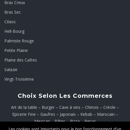
Bras Creux
Bras Sec
Cilaos
Hell-Bourg
Palmiste Rouge
Petite Plaine
Plaine des Cafres
Salazie
Vingt-Troisième
Choix Selon Les Commerces
Art de la table
–
Burger
–
Cave à vins
–
Chinois
–
Créole
–
Epicerie Fine
–
Gaufres
–
Japonais
–
Kebab
–
Marocain
–
Mexican
–
Pâtes
–
Pizza
–
Repas
Les cookies sont importants pour le bon fonctionnement d'un