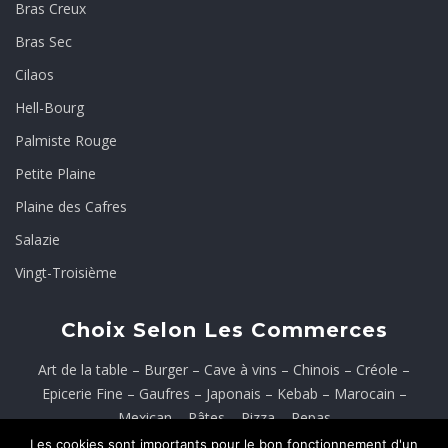
Bras Creux
Bras Sec
Cilaos
Hell-Bourg
Palmiste Rouge
Petite Plaine
Plaine des Cafres
Salazie
Vingt-Troisième
Choix Selon Les Commerces
Art de la table
–
Burger
–
Cave à vins
–
Chinois
–
Créole
–
Epicerie Fine
–
Gaufres
–
Japonais
–
Kebab
–
Marocain
–
Mexican
–
Pâtes
–
Pizza
–
Repas
Les cookies sont importants pour le bon fonctionnement d'un