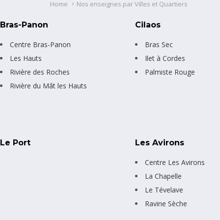
Home
Nos enseignes par Villes et Quartiers
Bras-Panon
Cilaos
Centre Bras-Panon
Bras Sec
Les Hauts
Ilet à Cordes
Rivière des Roches
Palmiste Rouge
Rivière du Mât les Hauts
Le Port
Les Avirons
Centre Les Avirons
La Chapelle
Le Tévelave
Ravine Sèche