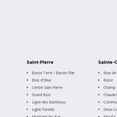
Saint-Pierre
Sainte-C
Basse Terre / Bassin Plat
Bois de
Bois d’Olive
Butor
Centre Sain-Pierre
Champ F
Grand Bois
Chaudr
Ligne des Bambous
Commun
Ligne Paradis
Deux C
Montvert les Bas
Moufia