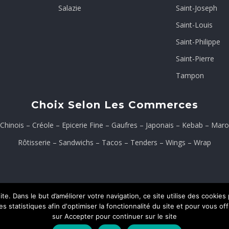
Salazie
Saint-Joseph
Saint-Louis
Saint-Philippe
Saint-Pierre
Tampon
Choix Selon Les Commerces
Chinois
–
Créole
–
Epicerie Fine
–
Gaufres
–
Japonais
–
Kebab
–
Maro
Rôtisserie
–
Sandwichs
–
Tacos
–
Tenders
–
Wings
–
Wrap
te. Dans le but d’améliorer votre navigation, ce site utilise des cooki
 statistiques afin d'optimiser la fonctionnalité du site et pour vous of
ons Légales
Contact
sur Accepter pour continuer sur le site
ON
CREAWEB.RE
.