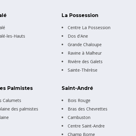
alé
La Possession
alé
Centre La Possession
alé-les-Hauts
Dos d'Ane
Grande Chaloupe
Ravine à Malheur
Rivière des Galets
Sainte-Thérèse
Des Palmistes
Saint-André
s Calumets
Bois Rouge
plaine des palmistes
Bras des Chevrettes
laine
Cambuston
Centre Saint-Andre
Champ Borne