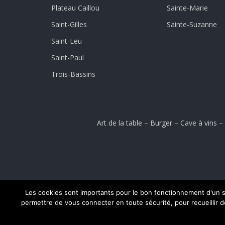
Plateau Caillou
Sainte-Marie
Saint-Gilles
Sainte-Suzanne
Saint-Leu
Saint-Paul
Trois-Bassins
Art de la table
–
Burger
–
Cave à vins
–
Les cookies sont importants pour le bon fonctionnement d'un si
permettre de vous connecter en toute sécurité, pour recueillir des
Accueil
Conditions générales de ventes
Menti
© 2024 CLICK-AND-COLLECT.RE - CRÉATI