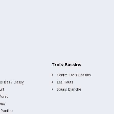
n
Trois-Bassins
Centre Trois Bassins
les Bas / Dassy
Les Hauts
urt
Souris Blanche
Murat
eux
 Pontho