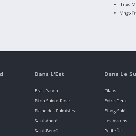
Trois M
Vingt-T
rd
Dans L’Est
Dans Le S
Bras-Panon
Cilaos
Piton Sainte-Rose
Entre-Deux
Plaine des Palmistes
Etang-Salé
Saint-André
Les Avirons
Saint-Benoît
Petite Île