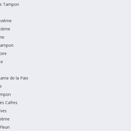
le Tampon
uvième
tième
me
Tampon
oire
te
ame de la Paix
e
Tampon
des Cafres
Yves
zième
Fleuri