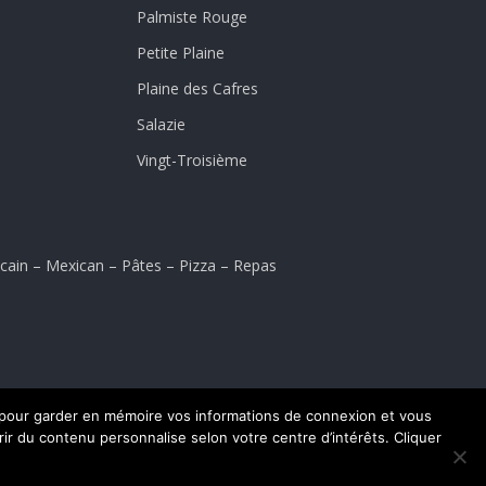
Palmiste Rouge
Petite Plaine
Plaine des Cafres
Salazie
Vingt-Troisième
cain
–
Mexican
–
Pâtes
–
Pizza
–
Repas
es pour garder en mémoire vos informations de connexion et vous
frir du contenu personnalise selon votre centre d’intérêts. Cliquer