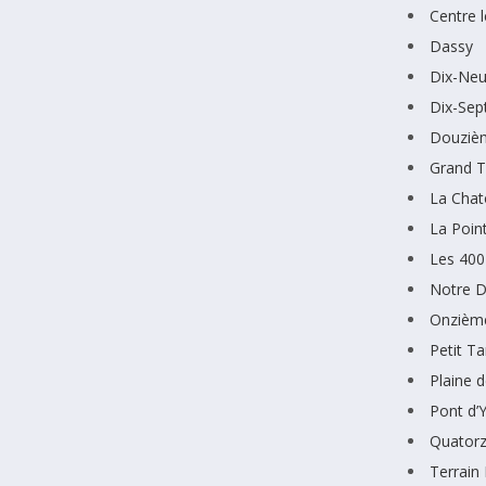
Centre 
Dassy
Dix-Ne
Dix-Sep
Douziè
Grand 
La Chat
La Poin
Les 400
Notre D
Onzièm
Petit 
Plaine 
Pont d’
Quator
Terrain 