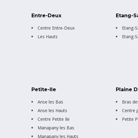
Entre-Deux
Etang-S
Centre Entre-Deux
Etang-S
Les Hauts
Etang-S
Petite-Ile
Plaine 
Anse les Bas
Bras de
Anse les Hauts
Centre 
Centre Petite Ile
Petite P
Manapany les Bas
Manapany les Hauts