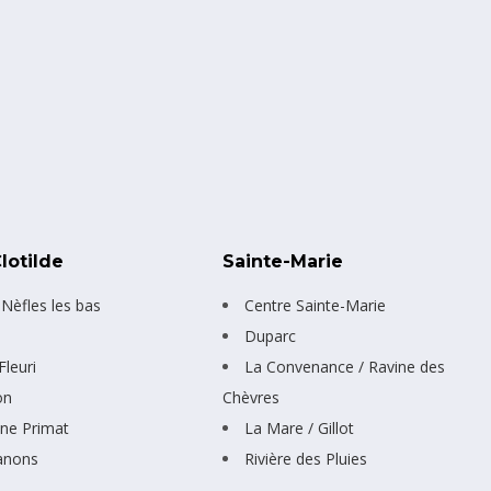
lotilde
Sainte-Marie
 Nèfles les bas
Centre Sainte-Marie
Duparc
leuri
La Convenance / Ravine des
on
Chèvres
e Primat
La Mare / Gillot
anons
Rivière des Pluies