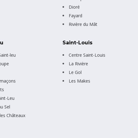
Dioré
Fayard
Rivière du Mât
eu
Saint-Louis
aint-leu
Centre Saint-Louis
oupe
La Rivière
e
Le Gol
imaçons
Les Makes
ts
aint-Leu
au Sel
des Châteaux