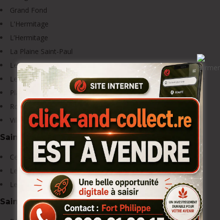
Grand Fond
L'Hermitage
L’Hermitage
La Plaine Saint-Paul
Le Guillaume / Petite France
Les Hauts de Saint-Gilles, de l’Hermitage, Bernica, Tan Rouge
Plateau Caillou
Roquefeuil
Villèle / l’Eperon
Saint-Philippe
Centre Saint-Philippe
Le Baril
Le Tremblet
Saint-Pierre