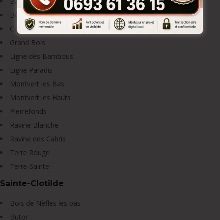
Basse Terre / Bassin Plat
Bois d’Olive
Centre Sain-Pierre
Grand Bois
Ligne des Bambous
Ligne Paradis
Montvert les Bas
Montvert les Hauts
Pierrefonds
Ravine Blanche
Ravine des Cabris
Terre Rouge
Terre-Sainte
Sainte-Clotilde
Bois de Nèfles les bas
Butor