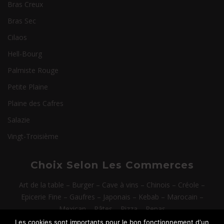
Bras Creux
Bras Sec
Cilaos
Hell-Bourg
Palmiste Rouge
Petite Plaine
Plaine des Cafres
Salazie
Vingt-Troisième
Choix Selon Les Commerces
Art de la table
–
Burger
–
Cave à vins
–
Chinois
–
Créole
–
Epicerie Fine
–
Gaufres
–
Japonais
–
Kebab
–
Marocain
–
Mexican
–
Pâtes
–
Pizza
–
Repas
Les cookies sont importants pour le bon fonctionnement d'un