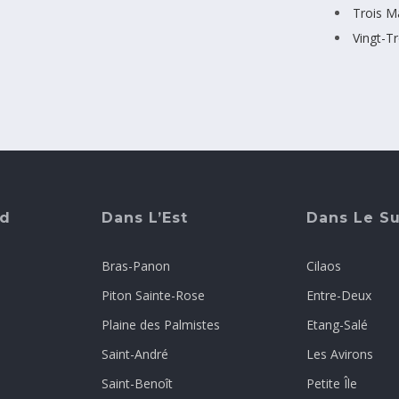
Trois M
Vingt-T
rd
Dans L’Est
Dans Le S
Bras-Panon
Cilaos
Piton Sainte-Rose
Entre-Deux
Plaine des Palmistes
Etang-Salé
Saint-André
Les Avirons
Saint-Benoît
Petite Île