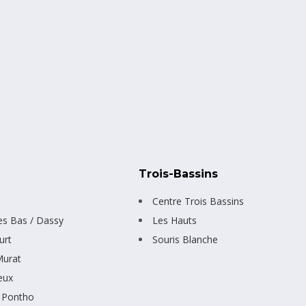
n
Trois-Bassins
Centre Trois Bassins
les Bas / Dassy
Les Hauts
urt
Souris Blanche
Murat
eux
 Pontho