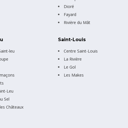
Dioré
Fayard
Rivière du Mât
eu
Saint-Louis
aint-leu
Centre Saint-Louis
oupe
La Rivière
e
Le Gol
imaçons
Les Makes
ts
aint-Leu
au Sel
des Châteaux