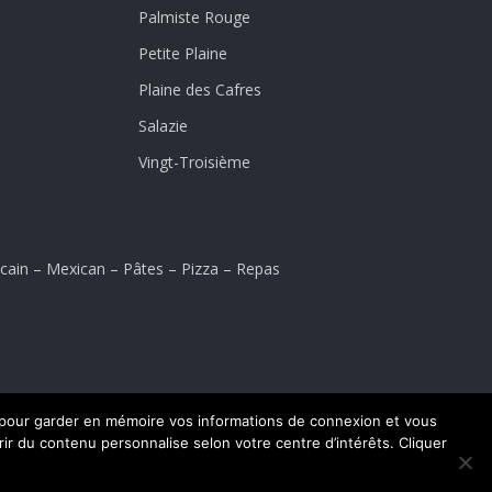
Palmiste Rouge
Petite Plaine
Plaine des Cafres
Salazie
Vingt-Troisième
cain
–
Mexican
–
Pâtes
–
Pizza
–
Repas
es pour garder en mémoire vos informations de connexion et vous
frir du contenu personnalise selon votre centre d’intérêts. Cliquer