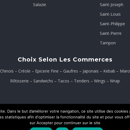
Salazie
Saint-Joseph
Saint-Louis
Saint-Philippe
Saint-Pierre
Tampon
Choix Selon Les Commerces
Chinois
–
Créole
–
Epicerie Fine
–
Gaufres
–
Japonais
–
Kebab
–
Maro
Rôtisserie
–
Sandwichs
–
Tacos
–
Tenders
–
Wings
–
Wrap
te. Dans le but d’améliorer votre navigation, ce site utilise des cooki
 statistiques afin d'optimiser la fonctionnalité du site et pour vous of
ons Légales
Contact
sur Accepter pour continuer sur le site
ON
CREAWEB.RE
.