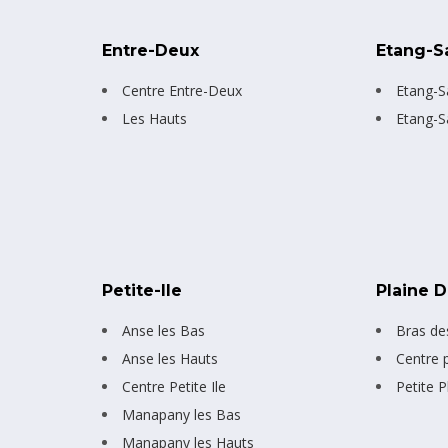
Entre-Deux
Etang-S
Centre Entre-Deux
Etang-S
Les Hauts
Etang-S
Petite-Ile
Plaine 
Anse les Bas
Bras de
Anse les Hauts
Centre 
Centre Petite Ile
Petite P
Manapany les Bas
Manapany les Hauts