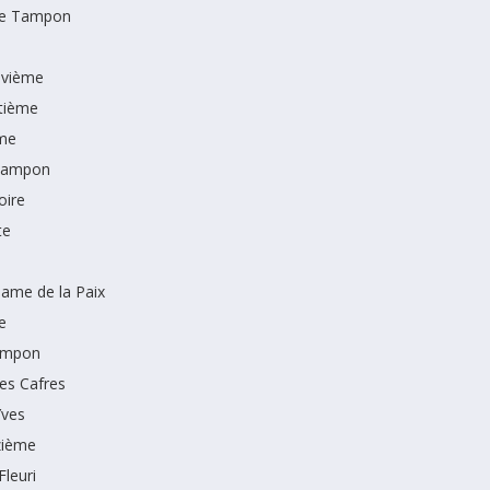
le Tampon
uvième
tième
me
Tampon
oire
te
ame de la Paix
e
Tampon
des Cafres
Yves
zième
Fleuri