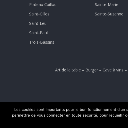
Plateau Caillou
Sainte-Marie
Saint-Gilles
Sainte-Suzanne
Saint-Leu
Saint-Paul
Trois-Bassins
Art de la table
–
Burger
–
Cave à vins
–
Les cookies sont importants pour le bon fonctionnement d'un si
permettre de vous connecter en toute sécurité, pour recueillir des
Accueil
Conditions générales de ventes
Menti
© 2024 CLICK-AND-COLLECT.RE - CRÉATI