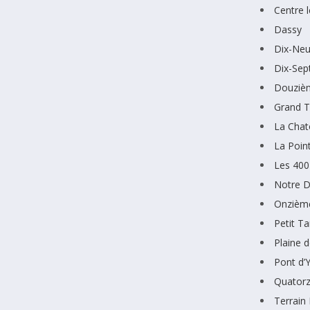
Centre 
Dassy
Dix-Ne
Dix-Sep
Douziè
Grand 
La Chat
La Poin
Les 400
Notre D
Onzièm
Petit 
Plaine 
Pont d’
Quator
Terrain 