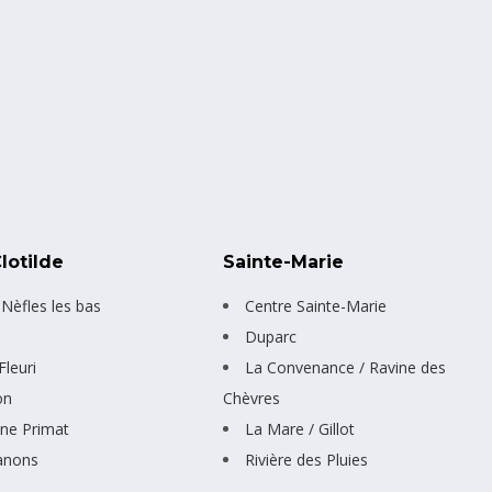
lotilde
Sainte-Marie
 Nèfles les bas
Centre Sainte-Marie
Duparc
leuri
La Convenance / Ravine des
on
Chèvres
e Primat
La Mare / Gillot
anons
Rivière des Pluies