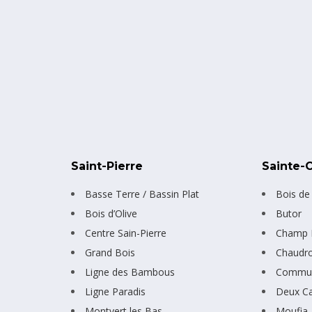
Saint-Pierre
Sainte-C
Basse Terre / Bassin Plat
Bois de
Bois d’Olive
Butor
Centre Sain-Pierre
Champ F
Grand Bois
Chaudr
Ligne des Bambous
Commun
Ligne Paradis
Deux C
Montvert les Bas
Moufia