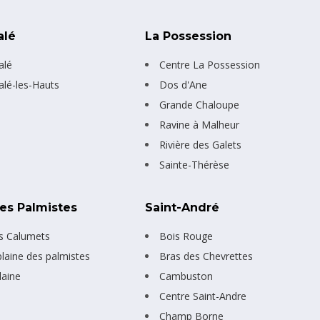
alé
La Possession
alé
Centre La Possession
alé-les-Hauts
Dos d'Ane
Grande Chaloupe
Ravine à Malheur
Rivière des Galets
Sainte-Thérèse
Des Palmistes
Saint-André
s Calumets
Bois Rouge
plaine des palmistes
Bras des Chevrettes
laine
Cambuston
Centre Saint-Andre
Champ Borne