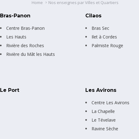
Home
Nos enseignes par Villes et Quartiers
Bras-Panon
Cilaos
Centre Bras-Panon
Bras Sec
Les Hauts
Ilet à Cordes
Rivière des Roches
Palmiste Rouge
Rivière du Mât les Hauts
Le Port
Les Avirons
Centre Les Avirons
La Chapelle
Le Tévelave
Ravine Sèche