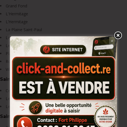
Grand Fond
L'Hermitage
L’Hermitage
La Plaine Saint-Paul
Le Guillaume / Petite France
Les Hauts de Saint-Gilles, de l’Hermitage, Bernica, Tan Rouge
Plateau Caillou
Roquefeuil
Villèle / l’Eperon
Saint-Philippe
Centre Saint-Philippe
Le Baril
Le Tremblet
Saint-Pierre