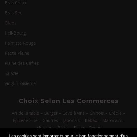
Bras Creux
Bras Sec
Cilaos
Hell-Bourg
Palmiste Rouge
Petite Plaine
Plaine des Cafres
Salazie
Vingt-Troisième
Choix Selon Les Commerces
Art de la table
–
Burger
–
Cave à vins
–
Chinois
–
Créole
–
Epicerie Fine
–
Gaufres
–
Japonais
–
Kebab
–
Marocain
–
Mexican
–
Pâtes
–
Pizza
–
Repas
Les cookies sont importants pour le bon fonctionnement d'un