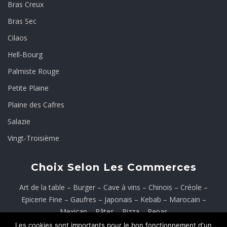
Bras Creux
Bras Sec
Cilaos
Hell-Bourg
Palmiste Rouge
Petite Plaine
Plaine des Cafres
Salazie
Vingt-Troisième
Choix Selon Les Commerces
Art de la table
–
Burger
–
Cave à vins
–
Chinois
–
Créole
–
Epicerie Fine
–
Gaufres
–
Japonais
–
Kebab
–
Marocain
–
Mexican
–
Pâtes
–
Pizza
–
Repas
Les cookies sont importants pour le bon fonctionnement d'un