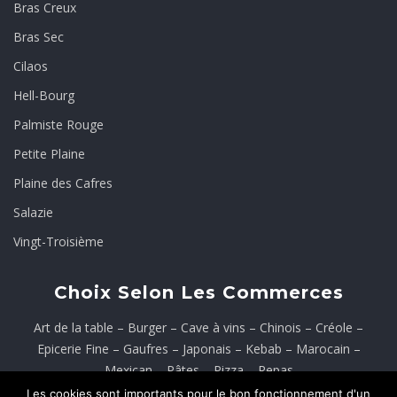
Bras Creux
Bras Sec
Cilaos
Hell-Bourg
Palmiste Rouge
Petite Plaine
Plaine des Cafres
Salazie
Vingt-Troisième
Choix Selon Les Commerces
Art de la table
–
Burger
–
Cave à vins
–
Chinois
–
Créole
–
Epicerie Fine
–
Gaufres
–
Japonais
–
Kebab
–
Marocain
–
Mexican
–
Pâtes
–
Pizza
–
Repas
Les cookies sont importants pour le bon fonctionnement d'un