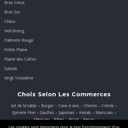
Bras Creux
Bras Sec
Cilaos
Hell-Bourg
Palmiste Rouge
Petite Plaine
Plaine des Cafres
Salazie
Vingt-Troisième
Choix Selon Les Commerces
Art de la table
–
Burger
–
Cave à vins
–
Chinois
–
Créole
–
Epicerie Fine
–
Gaufres
–
Japonais
–
Kebab
–
Marocain
–
Mexican
–
Pâtes
–
Pizza
–
Repas
Les cookies sont importants pour le bon fonctionnement d'un