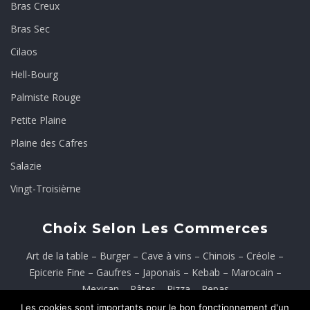
Bras Creux
Bras Sec
Cilaos
Hell-Bourg
Palmiste Rouge
Petite Plaine
Plaine des Cafres
Salazie
Vingt-Troisième
Choix Selon Les Commerces
Art de la table
–
Burger
–
Cave à vins
–
Chinois
–
Créole
–
Epicerie Fine
–
Gaufres
–
Japonais
–
Kebab
–
Marocain
–
Mexican
–
Pâtes
–
Pizza
–
Repas
Les cookies sont importants pour le bon fonctionnement d'un