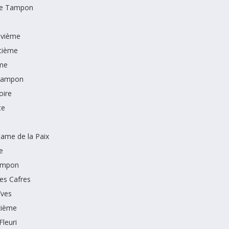
le Tampon
uvième
tième
me
Tampon
oire
te
ame de la Paix
e
Tampon
des Cafres
Yves
zième
Fleuri