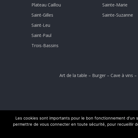
Plateau Caillou
Sainte-Marie
Saint-Gilles
Sainte-Suzanne
Saint-Leu
Saint-Paul
Trois-Bassins
Art de la table
–
Burger
–
Cave à vins
–
Les cookies sont importants pour le bon fonctionnement d'un si
permettre de vous connecter en toute sécurité, pour recueillir des
Accueil
Conditions générales de ventes
Menti
© 2024 CLICK-AND-COLLECT.RE - CRÉATI