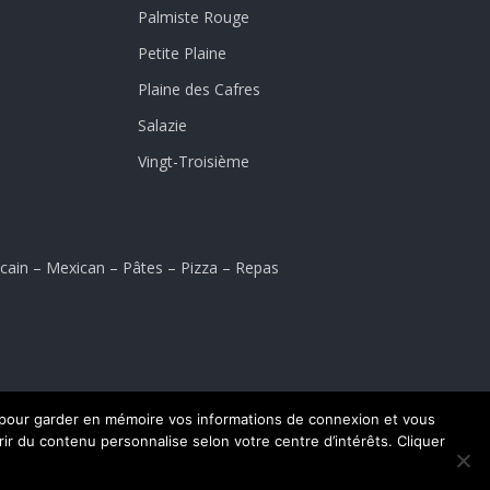
Palmiste Rouge
Petite Plaine
Plaine des Cafres
Salazie
Vingt-Troisième
cain
–
Mexican
–
Pâtes
–
Pizza
–
Repas
es pour garder en mémoire vos informations de connexion et vous
frir du contenu personnalise selon votre centre d’intérêts. Cliquer