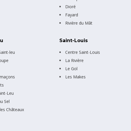
Dioré
Fayard
Rivière du Mât
eu
Saint-Louis
aint-leu
Centre Saint-Louis
oupe
La Rivière
e
Le Gol
imaçons
Les Makes
ts
aint-Leu
au Sel
des Châteaux