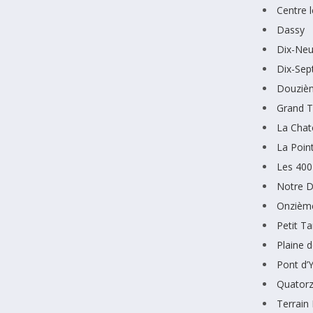
Centre 
Dassy
Dix-Ne
Dix-Sep
Douziè
Grand 
La Chat
La Poin
Les 400
Notre D
Onzièm
Petit 
Plaine 
Pont d’
Quator
Terrain 