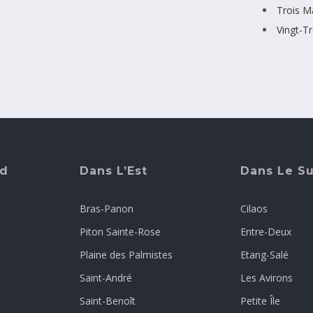
Trois M
Vingt-T
rd
Dans L’Est
Dans Le S
Bras-Panon
Cilaos
Piton Sainte-Rose
Entre-Deux
Plaine des Palmistes
Etang-Salé
Saint-André
Les Avirons
Saint-Benoît
Petite Île