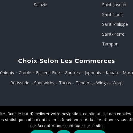
Salazie
Saint-Joseph
Saint-Louis
Saint-Philippe
Saint-Pierre
Tampon
Choix Selon Les Commerces
Chinois
–
Créole
–
Epicerie Fine
–
Gaufres
–
Japonais
–
Kebab
–
Maro
Rôtisserie
–
Sandwichs
–
Tacos
–
Tenders
–
Wings
–
Wrap
te. Dans le but d’améliorer votre navigation, ce site utilise des cooki
 statistiques afin d'optimiser la fonctionnalité du site et pour vous of
ons Légales
Contact
sur Accepter pour continuer sur le site
ON
CREAWEB.RE
.