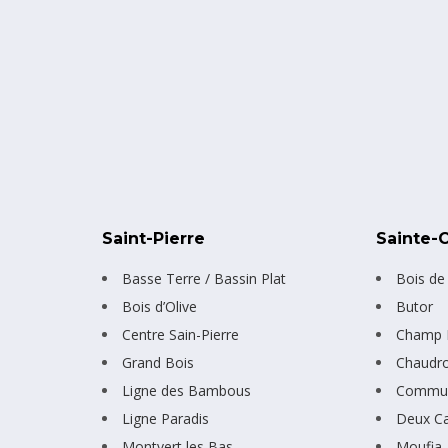
Saint-Pierre
Sainte-C
Basse Terre / Bassin Plat
Bois de
Bois d’Olive
Butor
Centre Sain-Pierre
Champ F
Grand Bois
Chaudr
Ligne des Bambous
Commun
Ligne Paradis
Deux C
Montvert les Bas
Moufia