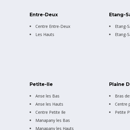
Entre-Deux
Etang-S
Centre Entre-Deux
Etang-S
Les Hauts
Etang-S
Petite-Ile
Plaine 
Anse les Bas
Bras de
Anse les Hauts
Centre 
Centre Petite Ile
Petite P
Manapany les Bas
Manapany les Hauts