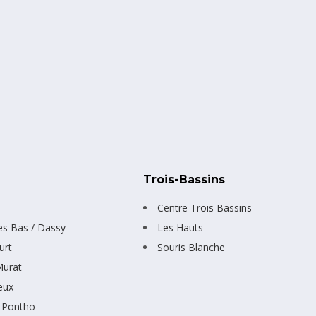
n
Trois-Bassins
Centre Trois Bassins
les Bas / Dassy
Les Hauts
urt
Souris Blanche
Murat
eux
 Pontho