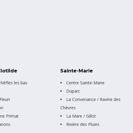
lotilde
Sainte-Marie
 Nèfles les bas
Centre Sainte-Marie
Duparc
leuri
La Convenance / Ravine des
on
Chèvres
e Primat
La Mare / Gillot
anons
Rivière des Pluies