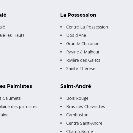
alé
La Possession
alé
Centre La Possession
alé-les-Hauts
Dos d'Ane
Grande Chaloupe
Ravine à Malheur
Rivière des Galets
Sainte-Thérèse
Des Palmistes
Saint-André
s Calumets
Bois Rouge
plaine des palmistes
Bras des Chevrettes
laine
Cambuston
Centre Saint-Andre
Champ Borne