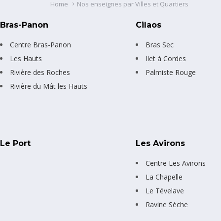
Home
Nos enseignes par Villes et Quartiers
Bras-Panon
Cilaos
Centre Bras-Panon
Bras Sec
Les Hauts
Ilet à Cordes
Rivière des Roches
Palmiste Rouge
Rivière du Mât les Hauts
Le Port
Les Avirons
Centre Les Avirons
La Chapelle
Le Tévelave
Ravine Sèche