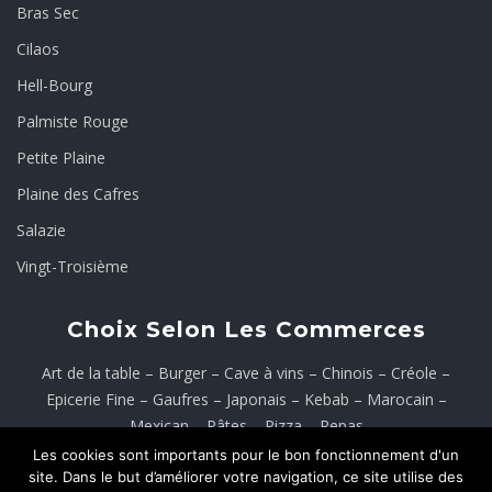
Bras Sec
Cilaos
Hell-Bourg
Palmiste Rouge
Petite Plaine
Plaine des Cafres
Salazie
Vingt-Troisième
Choix Selon Les Commerces
Art de la table
–
Burger
–
Cave à vins
–
Chinois
–
Créole
–
Epicerie Fine
–
Gaufres
–
Japonais
–
Kebab
–
Marocain
–
Mexican
–
Pâtes
–
Pizza
–
Repas
Les cookies sont importants pour le bon fonctionnement d'un
Rôtisserie
–
Sandwichs
–
Tacos
–
Tenders
–
Wings
–
Wrap
site. Dans le but d’améliorer votre navigation, ce site utilise des