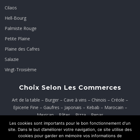
Cilaos
Hell-Bourg
Palmiste Rouge
Petite Plaine
Plaine des Cafres
Salazie
Vingt-Troisième
Choix Selon Les Commerces
Art de la table
–
Burger
–
Cave à vins
–
Chinois
–
Créole
–
Epicerie Fine
–
Gaufres
–
Japonais
–
Kebab
–
Marocain
–
Mexican
–
Pâtes
–
Pizza
–
Repas
Les cookies sont importants pour le bon fonctionnement d'un
Rôtisserie
–
Sandwichs
–
Tacos
–
Tenders
–
Wings
–
Wrap
site. Dans le but d’améliorer votre navigation, ce site utilise des
cookies pour garder en mémoire vos informations de