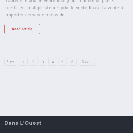
d’obtenir le prix de vente final (coût matière du plat X
coefficient multiplicateur = prix de vente final). La vente à
emporter demande moins de...
Read Article
Prev
Suivant
1
2
3
4
5
6
Dans L’Ouest