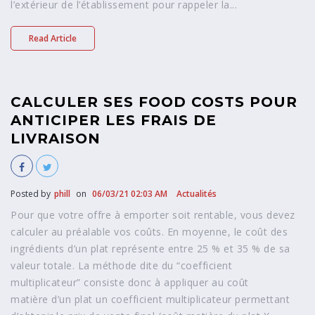
l’extérieur de l’établissement pour rappeler la...
Read Article
CALCULER SES FOOD COSTS POUR
ANTICIPER LES FRAIS DE
LIVRAISON
Posted by
phill
on
06/03/21 02:03 AM
Actualités
Pour que votre offre à emporter soit rentable, vous devez
calculer au préalable vos coûts. En moyenne, le coût des
ingrédients d’un plat représente entre 25 % et 35 % de sa
valeur totale. La méthode dite du “coefficient
multiplicateur” consiste donc à appliquer au coût
matière d’un plat un coefficient multiplicateur permettant