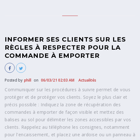
INFORMER SES CLIENTS SUR LES
RÈGLES À RESPECTER POUR LA
COMMANDE À EMPORTER
Posted by
phill
on
06/03/21 02:03 AM
Actualités
Communiquer sur les procédures à suivre permet de vous
protéger et de protéger vos clients. Soyez le plus clair et
précis possible : Indiquez la zone de récupération des
commandes à emporter de façon visible et mettez des
balises au sol pour délimiter les zones accessibles par vos
clients. Rappelez au téléphone les consignes, notamment
pour l'encaissement, et placez une ardoise ou un panneau à